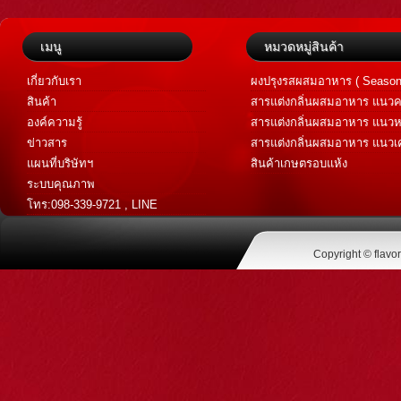
เมนู
หมวดหมู่สินค้า
เกี่ยวกับเรา
ผงปรุงรสผสมอาหาร ( Season
สินค้า
สารแต่งกลิ่นผสมอาหาร แนวค
Savory Flavor )
องค์ความรู้
สารแต่งกลิ่นผสมอาหาร แนวห
Sweet Flavor )
ข่าวสาร
สารแต่งกลิ่นผสมอาหาร แนวเค
เทศ (Spice Flavor)
แผนที่บริษัทฯ
สินค้าเกษตรอบแห้ง
ระบบคุณภาพ
โทร:098-339-9721 , LINE
@flavoraromatic
Copyright © flavo