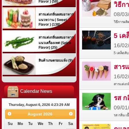
Flavor ) (58)
วิธี
08/03
สารแต่งกลิ่นผสมอาหาร
แนวหวาน ( Sweet
วิธีการผล
Flavor ) (138)
5 เคล
สารแต่งกลิ่นผสมอาหาร
แนวเครื่องเทศ (Spice
16/02
Flavor) (25)
5 เคล็ดลั
สินค้าเกษตรอบแห้ง (9)
สารแ
16/02
สารแต่งก
Calendar News
รส กล
Thursday, August 6, 2026 4:23:30 AM
09/01
August
2026
รส กลิ่น เ
Su
Mo
Tu
We
Th
Fr
Sa
ดูแลส