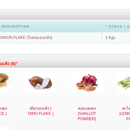
 DESCRIPTION
* STOCK / 
ONION FLAKE (ใบหอมอบแห้ง)
1 Kgs.
บแห้ง (8)"
องผง
เผือกอบแห้ง (
หอมแดงผง
ตะไค
CE )
TARO FLAKE )
(SHALLOT
(LEM
POWDER)
F