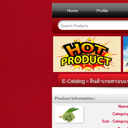
Home
Profile
E-Catalog
สินค้าเกษตรอบแ
>
Product Information :
Name
Category
Sub - Category