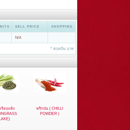
UNITS
SELL PRICE
SHOPPING
N/A
* สกุลเงิน บาท
ร้อบแห้ง
พริกป่น ( CHILLI
ONGRASS
POWDER )
LAKE)