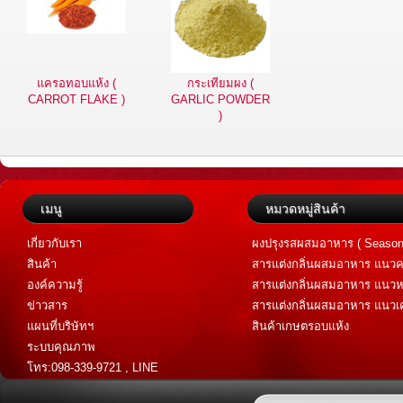
แครอทอบแห้ง (
กระเทียมผง (
CARROT FLAKE )
GARLIC POWDER
)
เมนู
หมวดหมู่สินค้า
เกี่ยวกับเรา
ผงปรุงรสผสมอาหาร ( Season
สินค้า
สารแต่งกลิ่นผสมอาหาร แนวค
Savory Flavor )
องค์ความรู้
สารแต่งกลิ่นผสมอาหาร แนวห
Sweet Flavor )
ข่าวสาร
สารแต่งกลิ่นผสมอาหาร แนวเค
เทศ (Spice Flavor)
แผนที่บริษัทฯ
สินค้าเกษตรอบแห้ง
ระบบคุณภาพ
โทร:098-339-9721 , LINE
@flavoraromatic