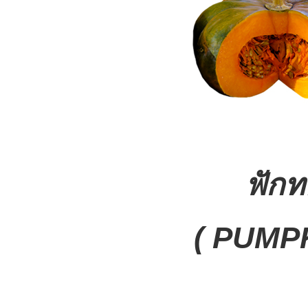
ฟักท
( PUMP