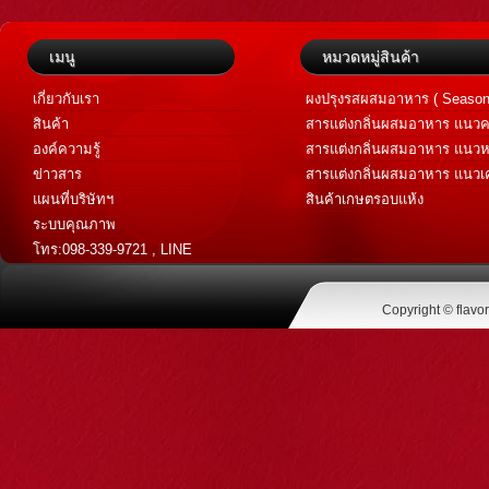
เมนู
หมวดหมู่สินค้า
เกี่ยวกับเรา
ผงปรุงรสผสมอาหาร ( Season
สินค้า
สารแต่งกลิ่นผสมอาหาร แนวค
Savory Flavor )
องค์ความรู้
สารแต่งกลิ่นผสมอาหาร แนวห
Sweet Flavor )
ข่าวสาร
สารแต่งกลิ่นผสมอาหาร แนวเค
เทศ (Spice Flavor)
แผนที่บริษัทฯ
สินค้าเกษตรอบแห้ง
ระบบคุณภาพ
โทร:098-339-9721 , LINE
@flavoraromatic
Copyright © flavo