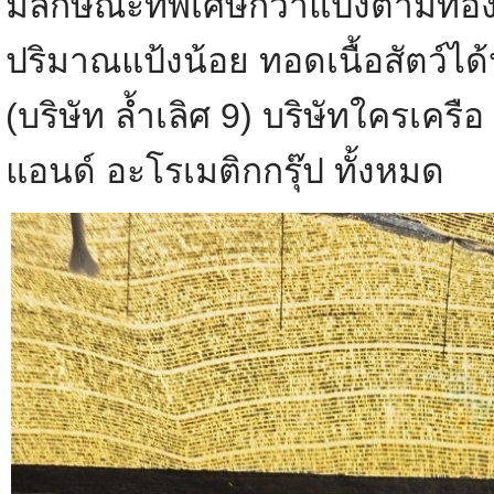
มีลักษณะที่พิเศษกว่าแป้งตามท้
ปริมาณแป้งน้อย ทอดเนื้อสัตว์ไ
(บริษัท ล้ำเลิศ 9) บริษัทใครเครื
แอนด์ อะโรเมติกกรุ๊ป ทั้งหมด