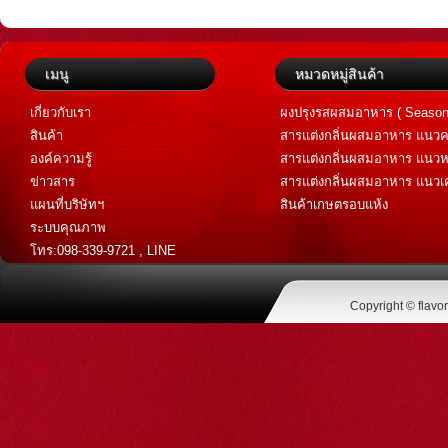
เมนู
หมวดหมู่สินค้า
เกี่ยวกับเรา
ผงปรุงรสผสมอาหาร ( Season
สินค้า
สารแต่งกลิ่นผสมอาหาร แนวค
Savory Flavor )
องค์ความรู้
สารแต่งกลิ่นผสมอาหาร แนวห
Sweet Flavor )
ข่าวสาร
สารแต่งกลิ่นผสมอาหาร แนวเค
เทศ (Spice Flavor)
แผนที่บริษัทฯ
สินค้าเกษตรอบแห้ง
ระบบคุณภาพ
โทร:098-339-9721 , LINE
@flavoraromatic
Copyright © flavo